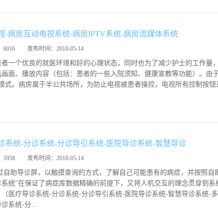
视-病房互动电视系统-病房IPTV系统-病房流媒体系统
：
6016
发布时间：
2018-05-14
患者一个优良的就医环境和好的心理状态，同时也为了减少护士的工作量
机画面、播放内容（包括：患者的一些入院须知、健康宣教等功能）。由
毒模式。病房属于半公共场所，为防止电视被患者操控，电视所有控制按钮
诊系统-分诊系统-分诊导引系统-医院导诊系统-智慧导诊
：
5958
发布时间：
2018-05-14
过自助导诊屏，以触摸查询的方式，了解自己可能患有的病症，并按照自
诊系统”在保证了病症库数据精确的前提下，又将人机交互的理念贯穿到系
（医疗导诊系统-分诊系统-分诊导引系统-医院导诊系统-智慧导诊系统-
诊系统-分...