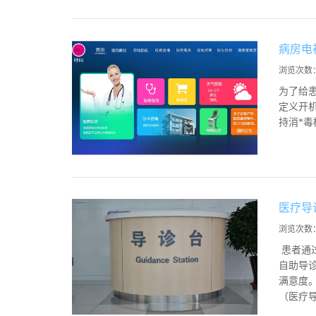
病房电
浏览次数
为了给
定义开
持消*
医疗导
浏览次数
患者通
自助导
满意度。
（医疗导