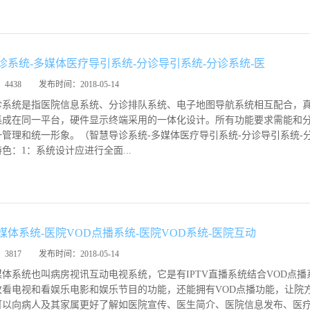
诊系统-多媒体医疗导引系统-分诊导引系统-分诊系统-医
：
4438
发布时间：
2018-05-14
诊系统是指医院信息系统、分诊排队系统、电子地图导航系统相互配合，
集成在同一平台，硬件显示终端采用的一体化设计。所有功能要求需能和
管理和统一形象。（智慧导诊系统-多媒体医疗导引系统-分诊导引系统-
色：1：系统设计应进行全面...
媒体系统-医院VOD点播系统-医院VOD系统-医院互动
：
3817
发布时间：
2018-05-14
媒体系统也叫病房视讯互动电视系统，它是有IPTV直播系统结合VOD点
收看电视和看娱乐电影和娱乐节目的功能，还能拥有VOD点播功能，让院
可以向病人及其家属更好了解如医院宣传、医生简介、医院信息发布、医