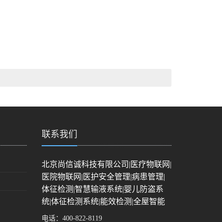
联系我们
北京尚信诚科技有限公司|医疗物联网|
医院物联网|医护安全管理|病患管理|
体征检测|智慧输液系统|婴儿防盗系
统|体征检测系统|能效检测|全屋智能
电话：
400-822-8119