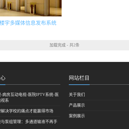
楼宇多媒体信息发布系统
加载完成 - 共2条
中心
网站栏目
-病房互动电视-医院IPTV系统-医
关于我们
电视系
产品展示
牌解决学校的痛点才能赢得市场
案例展示
液与泵组管理：多通道输液不再手