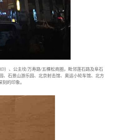
）、公主坟/万寿路/五棵松商圈，毗邻莲石路及阜石
公园、石景山游乐园、北京射击馆、奥运小轮车馆、北方
深刻的印象。