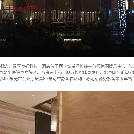
念，尊享良好科技。酒店位于西长安街沿长线—首都休闲娱乐中心（CRD
北京朝阳医院京西院区、万事达中心（原五棵松体育馆）、北京国际雕塑
400米无柱会议厅层高8.5米可举办各种活动，必定给商务旅客带来丰富