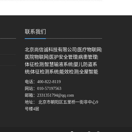
联系我们
北京尚信诚科技有限公司|医疗物联网|
医院物联网|医护安全管理|病患管理|
体征检测|智慧输液系统|婴儿防盗系
统|体征检测系统|能效检测|全屋智能
电话：
400-822-8119
网站：
010-57197563
邮箱：
2331351794@qq.com
地址： 北京市朝阳区五里桥一街非中心9
号楼4层