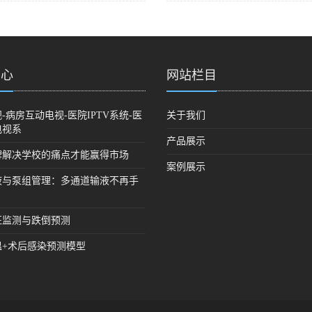
中心
网站栏目
-病房互动电视-医院IPTV系统-医
关于我们
电视系
产品展示
牌解决学校的痛点才能赢得市场
案例展示
液与泵组管理：多通道输液不再手
征监测与跌倒预测
温+术后感染预测模型